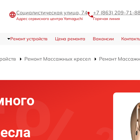
Социалистическая улица, 74
+7 (863) 209-71-8
Адрес сервисного центра Yamaguchi
Горячая линия
Ремонт устройств
Цена ремонта
Вакансии
Контакт
тройств
Ремонт Массажных кресел
Ремонт Массажн
много
есла