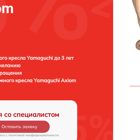
om
го кресла Yamaguchi до 3 лет
 желанию
бращения
жного кресла
Yamaguchi Axiom
я со специалистом
Оставить заявку
есь c
политикой конфиденциальности